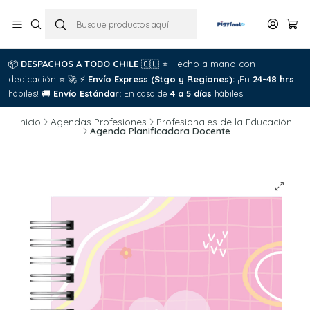
📦
DESPACHOS A TODO CHILE
🇨🇱
⭐
Hecho a mano con
dedicación
⭐
🚀
⚡
Envío Express (Stgo y Regiones):
¡En
24-48 hrs
hábiles!
🚚
Envío Estándar:
En casa de
4 a 5 días
hábiles.
Inicio
Agendas Profesiones
Profesionales de la Educación
Agenda Planificadora Docente