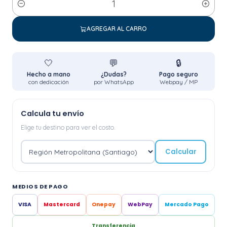
Cantidad
AGREGAR AL CARRO
🤍
💬
🔒
Hecho a mano
¿Dudas?
Pago seguro
con dedicación
por WhatsApp
Webpay / MP
Calcula tu envío
Elige tu destino para ver el costo.
Calcular
MEDIOS DE PAGO
VISA
Mastercard
Onepay
WebPay
Mercado Pago
Transferencia