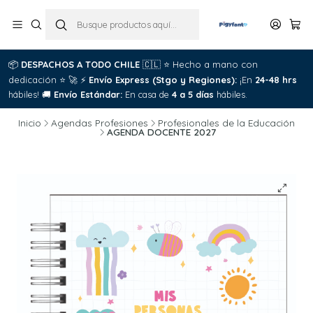
📦
DESPACHOS A TODO CHILE
🇨🇱
⭐
Hecho a mano con
dedicación
⭐
🚀
⚡
Envío Express (Stgo y Regiones):
¡En
24-48 hrs
hábiles!
🚚
Envío Estándar:
En casa de
4 a 5 días
hábiles.
Inicio
Agendas Profesiones
Profesionales de la Educación
AGENDA DOCENTE 2027