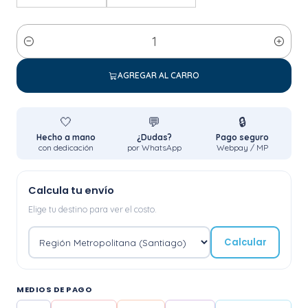
Cantidad
AGREGAR AL CARRO
🤍
💬
🔒
Hecho a mano
¿Dudas?
Pago seguro
con dedicación
por WhatsApp
Webpay / MP
Calcula tu envío
Elige tu destino para ver el costo.
Calcular
MEDIOS DE PAGO