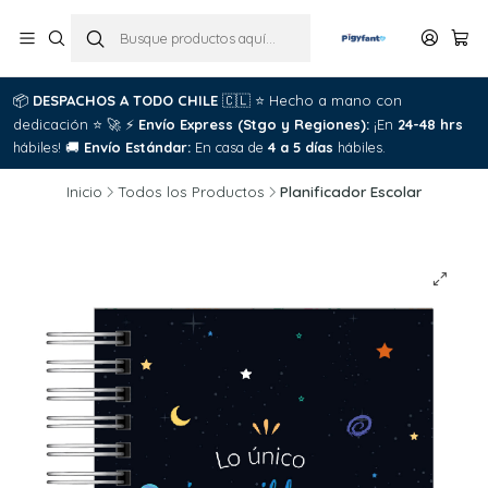
📦
DESPACHOS A TODO CHILE
🇨🇱
⭐
Hecho a mano con
dedicación
⭐
🚀
⚡
Envío Express (Stgo y Regiones):
¡En
24-48 hrs
hábiles!
🚚
Envío Estándar:
En casa de
4 a 5 días
hábiles.
Inicio
Todos los Productos
Planificador Escolar