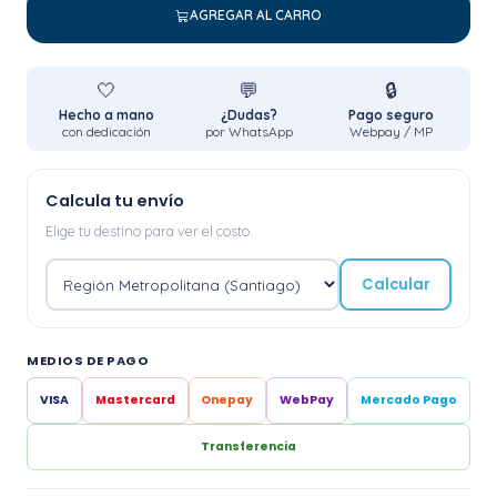
AGREGAR AL CARRO
🤍
💬
🔒
Hecho a mano
¿Dudas?
Pago seguro
con dedicación
por WhatsApp
Webpay / MP
Calcula tu envío
Elige tu destino para ver el costo.
Calcular
MEDIOS DE PAGO
VISA
Mastercard
Onepay
WebPay
Mercado Pago
Transferencia