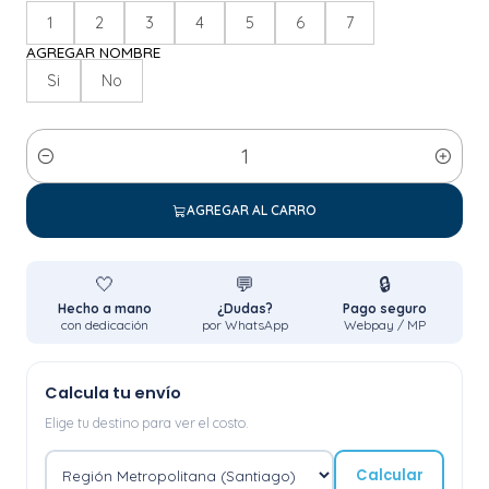
1
2
3
4
5
6
7
AGREGAR NOMBRE
Si
No
Cantidad
AGREGAR AL CARRO
🤍
💬
🔒
Hecho a mano
¿Dudas?
Pago seguro
con dedicación
por WhatsApp
Webpay / MP
Calcula tu envío
Elige tu destino para ver el costo.
Calcular