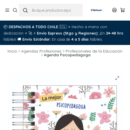
📦
DESPACHOS A TODO CHILE
🇨🇱
⭐
Hecho a mano con
dedicación
⭐
🚀
⚡
Envío Express (Stgo y Regiones):
¡En
24-48 hrs
hábiles!
🚚
Envío Estándar:
En casa de
4 a 5 días
hábiles.
Inicio
Agendas Profesiones
Profesionales de la Educación
Agenda Psicopedagoga