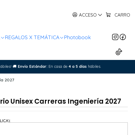
ACCESO
CARRO
R
REGALOS X TEMÁTICA
Photobook
ábiles!
🚚
Envío Estándar:
En casa de
4 a 5 días
hábiles.
ría 2027
rio Unisex Carreras Ingeniería 2027
LICA):