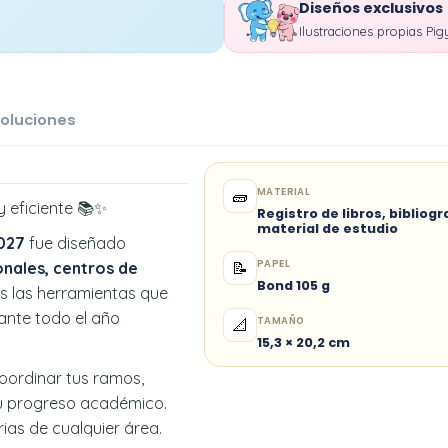
Diseños exclusivos
Ilustraciones propias Pig
oluciones
MATERIAL
🧱
y eficiente 📚✨
Registro de libros, bibliogr
material de estudio
2027
fue diseñado
PAPEL
onales, centros de
📝
Bond 105 g
s las herramientas que
ante todo el año
TAMAÑO
📐
15,3 × 20,2 cm
coordinar tus ramos,
 tu progreso académico.
rias de cualquier área.