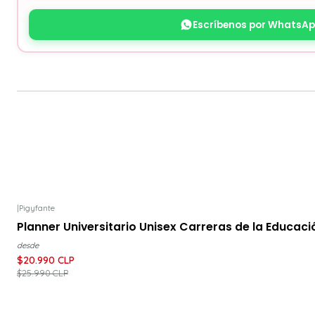
Escríbenos por WhatsA
|
Pigyfante
-19%
DESCUENTO
Planner Universitario Unisex Carreras de la Educac
desde
$20.990 CLP
$25.990 CLP