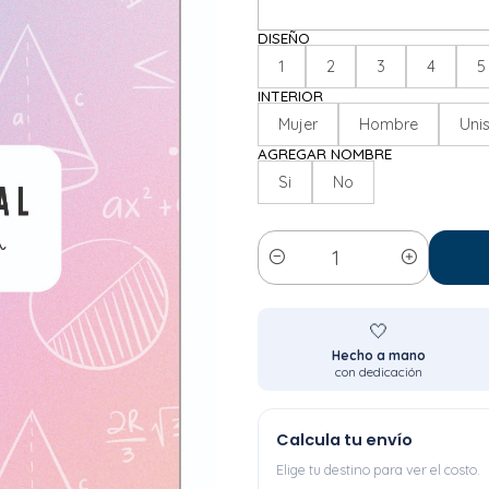
DISEÑO
1
2
3
4
5
INTERIOR
Mujer
Hombre
Uni
AGREGAR NOMBRE
Si
No
Cantidad
🤍
Hecho a mano
con dedicación
Calcula tu envío
Elige tu destino para ver el costo.