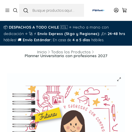
📦
DESPACHOS A TODO CHILE
🇨🇱
⭐
Hecho a mano con
dedicación
⭐
🚀
⚡
Envío Express (Stgo y Regiones):
¡En
24-48 hrs
hábiles!
🚚
Envío Estándar:
En casa de
4 a 5 días
hábiles.
Inicio
Todos los Productos
Planner Universitario con profesiones 2027