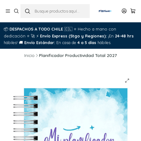
📦
DESPACHOS A TODO CHILE
🇨🇱
⭐
Hecho a mano con
dedicación
⭐
🚀
⚡
Envío Express (Stgo y Regiones):
¡En
24-48 hrs
hábiles!
🚚
Envío Estándar:
En casa de
4 a 5 días
hábiles.
Inicio
Planificador Productividad Total 2027