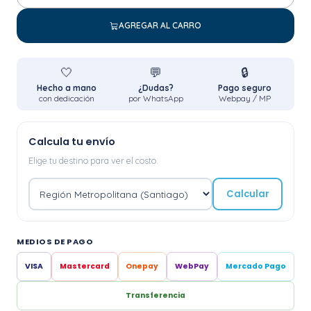
AGREGAR AL CARRO
🤍
💬
🔒
Hecho a mano
¿Dudas?
Pago seguro
con dedicación
por WhatsApp
Webpay / MP
Calcula tu envío
Elige tu destino para ver el costo.
Calcular
MEDIOS DE PAGO
VISA
Mastercard
Onepay
WebPay
Mercado Pago
Transferencia