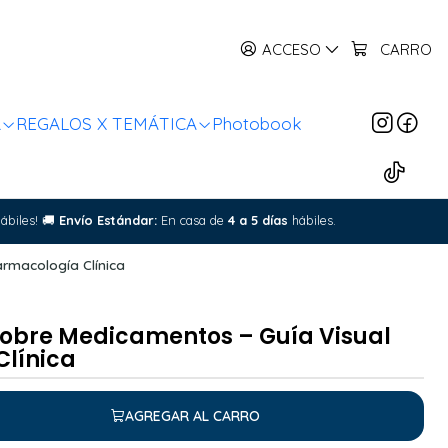
ACCESO
CARRO
R
REGALOS X TEMÁTICA
Photobook
ábiles!
🚚
Envío Estándar:
En casa de
4 a 5 días
hábiles.
rmacología Clínica
obre Medicamentos – Guía Visual
Clínica
AGREGAR AL CARRO