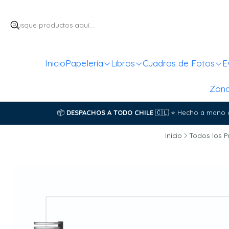
Inicio
Papelería
Libros
Cuadros de Fotos
E
Zon
📦
DESPACHOS A TODO CHILE
🇨🇱
⭐
Hecho a mano 
Inicio
Todos los 