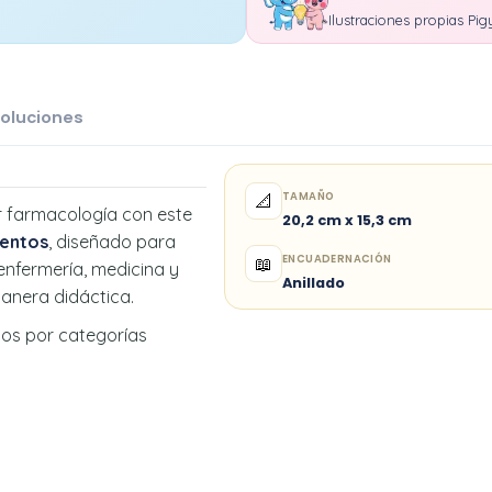
Ilustraciones propias Pig
oluciones
TAMAÑO
📐
ar farmacología con este
20,2 cm x 15,3 cm
entos
, diseñado para
ENCUADERNACIÓN
📖
 enfermería, medicina y
Anillado
anera didáctica.
dos por categorías