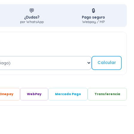
💬
🔒
¿Dudas?
Pago seguro
por WhatsApp
Webpay / MP
Calcular
Onepay
WebPay
Mercado Pago
Transferencia