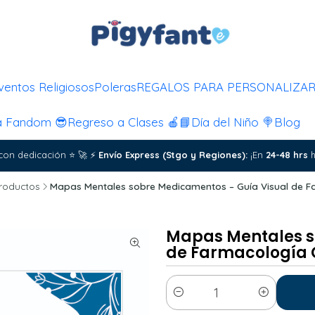
ventos Religiosos
Poleras
REGALOS PARA PERSONALIZA
a Fandom 😎
Regreso a Clases 🍎📘
Día del Niño 🍭
Blog
con dedicación
⭐
🚀
⚡
Envío Express (Stgo y Regiones):
¡En
24-48 hrs
h
Productos
Mapas Mentales sobre Medicamentos – Guía Visual de Fa
Mapas Mentales s
de Farmacología 
Cantidad