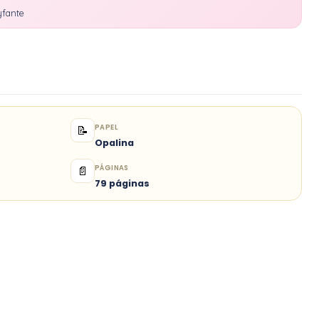
yfante
PAPEL
📝
Opalina
PÁGINAS
📄
79 páginas