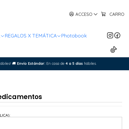
ACCESO
CARRO
R
REGALOS X TEMÁTICA
Photobook
ábiles!
🚚
Envío Estándar:
En casa de
4 a 5 días
hábiles.
Medicamentos
LICA):