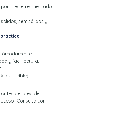
sponibles en el mercado
: sólidos, semisólidos y
 práctica
.
ar cómodamente.
d y fácil lectura.
o.
k disponible),
antes del área de la
acceso. ¡Consulta con