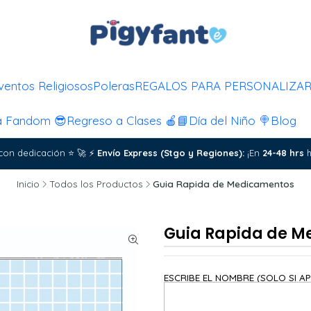
ventos Religiosos
Poleras
REGALOS PARA PERSONALIZA
a Fandom 😎
Regreso a Clases 🍎📘
Día del Niño 🍭
Blog
con dedicación
⭐
🚀
⚡
Envío Express (Stgo y Regiones):
¡En
24-48 hrs
h
Inicio
Todos los Productos
Guia Rapida de Medicamentos
Guia Rapida de 
ESCRIBE EL NOMBRE (SOLO SI AP