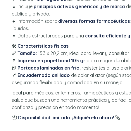
🔹 Incluye
principios activos genéricos y de marca
di
público y privado.
🔹 Información sobre
diversas formas farmacéuticas
líquidos.
🔹 Datos estructurados para una
consulta eficiente y
🛠
Características físicas:
📏
Tamaño:
15,3 x 20,2 cm, ideal para llevar y consult
📄
Impreso en papel bond 105 gr
para mayor durabilida
📕
Portadas laminadas en frío
, resistentes al uso diari
🔗
Encuadernado anillado
de color al azar (según stoc
asegurando flexibilidad y comodidad en su manejo.
Ideal para médicos, enfermeros, farmacéuticos y estudi
salud que buscan una herramienta práctica y de fácil 
confianza y precisión en todo momento!
📦
Disponibilidad limitada. ¡Adquiérela ahora!
🚀