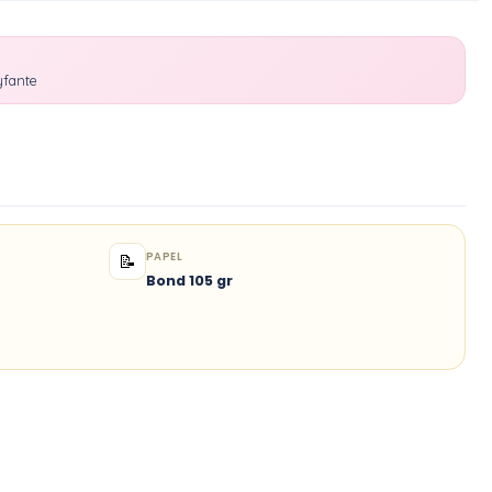
yfante
PAPEL
📝
Bond 105 gr