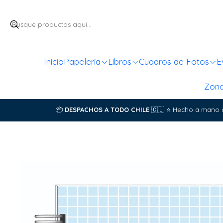
Inicio
Papelería
Libros
Cuadros de Fotos
E
Zon
📦
DESPACHOS A TODO CHILE
🇨🇱
⭐
Hecho a mano 