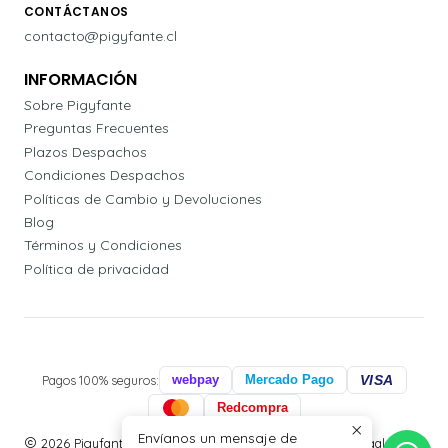
CONTÁCTANOS
contacto@pigyfante.cl
INFORMACIÓN
Sobre Pigyfante
Preguntas Frecuentes
Plazos Despachos
Condiciones Despachos
Políticas de Cambio y Devoluciones
Blog
Términos y Condiciones
Política de privacidad
Pagos 100% seguros:
webpay
Mercado Pago
VISA
Redcompra
Envíanos un mensaje de
2026 Pigyfante | Papelería, Agendas Profesionales y Regalos