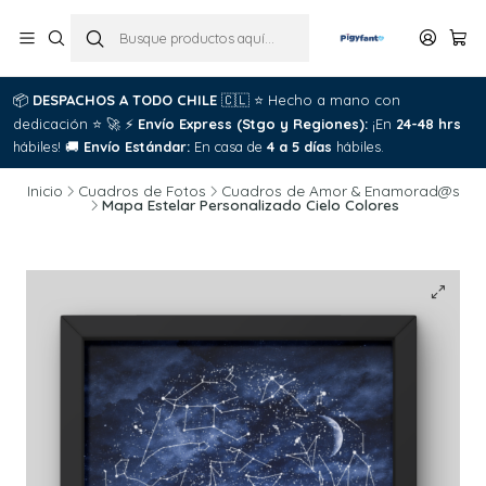
📦
DESPACHOS A TODO CHILE
🇨🇱
⭐
Hecho a mano con
dedicación
⭐
🚀
⚡
Envío Express (Stgo y Regiones):
¡En
24-48 hrs
hábiles!
🚚
Envío Estándar:
En casa de
4 a 5 días
hábiles.
Inicio
Cuadros de Fotos
Cuadros de Amor & Enamorad@s
Mapa Estelar Personalizado Cielo Colores