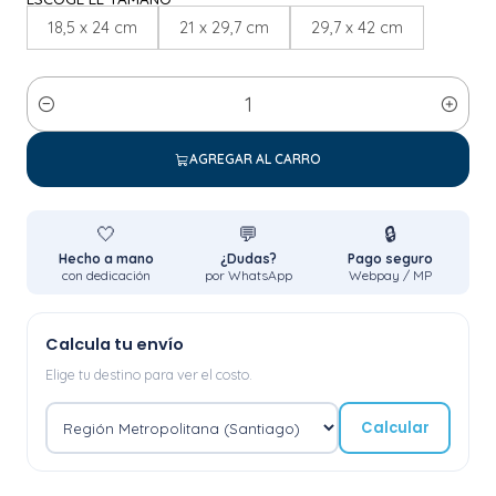
18,5 x 24 cm
21 x 29,7 cm
29,7 x 42 cm
Cantidad
AGREGAR AL CARRO
🤍
💬
🔒
Hecho a mano
¿Dudas?
Pago seguro
con dedicación
por WhatsApp
Webpay / MP
Calcula tu envío
Elige tu destino para ver el costo.
Calcular