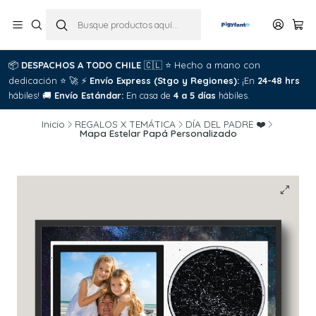
📦
DESPACHOS A TODO CHILE
🇨🇱
⭐
Hecho a mano con
dedicación
⭐
🚀
⚡
Envío Express (Stgo y Regiones):
¡En
24-48 hrs
hábiles!
🚚
Envío Estándar:
En casa de
4 a 5 días
hábiles.
Inicio
REGALOS X TEMÁTICA
DÍA DEL PADRE ❤️
Mapa Estelar Papá Personalizado