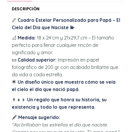
DESCRIPCIÓN
🌌
Cuadro Estelar Personalizado para Papá – El
Cielo del Día que Naciste 💫
📐
Medida:
18 x 24 cm y 21x29,7 cm – El tamaño
perfecto para llenar cualquier rincón de
significado y amor.
📜
Calidad superior:
Impresión en papel
fotográfico de 200 gr con acabado brillante que
da vida a cada estrella.
🌟
Un diseño único que muestra cómo se veía
el cielo el día que nació papá.
👨‍👧‍👦
Un regalo que honra su historia, su
existencia y todo lo que representa.
🖋️
Mensaje sugerido:
"Así brillaban las estrellas el día que naciste.
Gracias por ser mi guía en la vida. Te amo, papá."