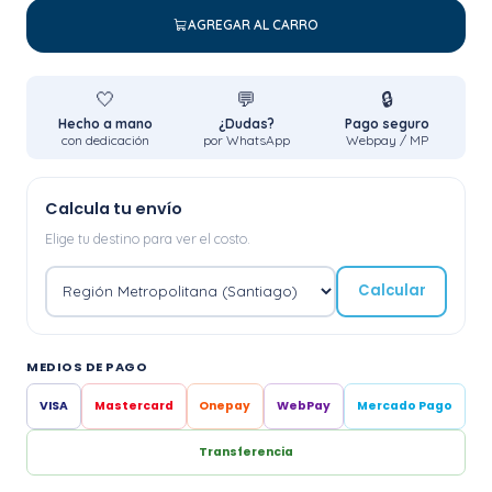
AGREGAR AL CARRO
🤍
💬
🔒
Hecho a mano
¿Dudas?
Pago seguro
con dedicación
por WhatsApp
Webpay / MP
Calcula tu envío
Elige tu destino para ver el costo.
Calcular
MEDIOS DE PAGO
VISA
Mastercard
Onepay
WebPay
Mercado Pago
Transferencia