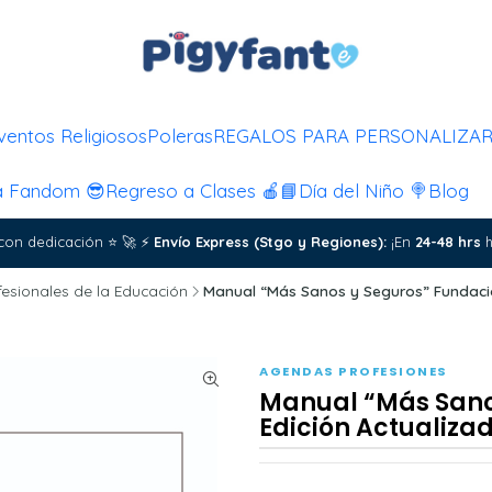
ventos Religiosos
Poleras
REGALOS PARA PERSONALIZA
a Fandom 😎
Regreso a Clases 🍎📘
Día del Niño 🍭
Blog
con dedicación
⭐
🚀
⚡
Envío Express (Stgo y Regiones):
¡En
24-48 hrs
h
fesionales de la Educación
Manual “Más Sanos y Seguros” Fundación
AGENDAS PROFESIONES
Manual “Más Sanos
Edición Actualiza