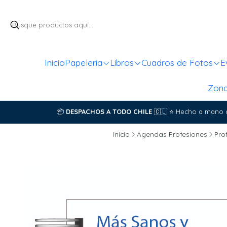
Inicio
Papelería
Libros
Cuadros de Fotos
E
Zon
📦
DESPACHOS A TODO CHILE
🇨🇱
⭐
Hecho a mano 
Inicio
Agendas Profesiones
Pro