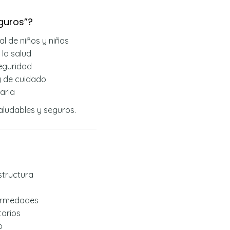
guros”?
al de niños y niñas
la salud
seguridad
y de cuidado
aria
aludables y seguros.
structura
fermedades
tarios
o