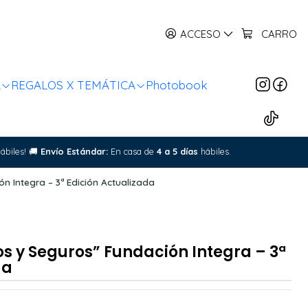
ACCESO
CARRO
R
REGALOS X TEMÁTICA
Photobook
ábiles!
🚚
Envío Estándar:
En casa de
4 a 5 días
hábiles.
 Integra – 3ª Edición Actualizada
 y Seguros” Fundación Integra – 3ª
da