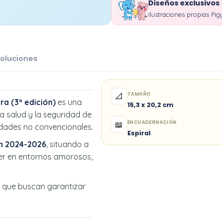
Diseños exclusivos
Ilustraciones propias Pig
oluciones
TAMAÑO
📐
a (3ª edición)
es una
15,3 x 20,2 cm
a salud y la seguridad de
ENCUADERNACIÓN
📖
lidades no convencionales.
Espiral
n 2024-2026
, situando a
cer en entornos amorosos,
 que buscan garantizar