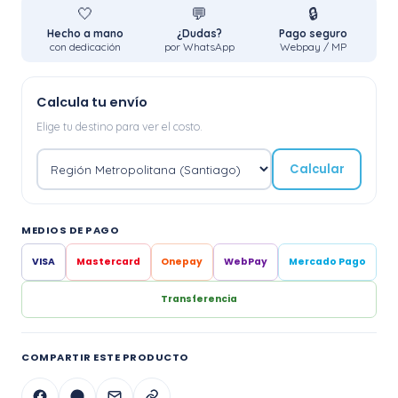
🤍
💬
🔒
Hecho a mano
¿Dudas?
Pago seguro
con dedicación
por WhatsApp
Webpay / MP
Calcula tu envío
Elige tu destino para ver el costo.
Calcular
MEDIOS DE PAGO
VISA
Mastercard
Onepay
WebPay
Mercado Pago
Transferencia
COMPARTIR ESTE PRODUCTO