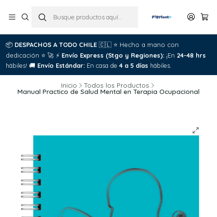
📦
DESPACHOS A TODO CHILE
🇨🇱
⭐
Hecho a mano con
dedicación
⭐
🚀
⚡
Envío Express (Stgo y Regiones):
¡En
24-48 hrs
hábiles!
🚚
Envío Estándar:
En casa de
4 a 5 días
hábiles.
Inicio
Todos los Productos
Manual Practico de Salud Mental en Terapia Ocupacional