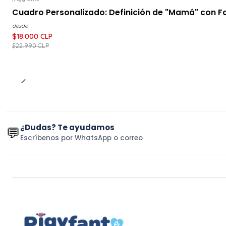
-22%
DESCUENTO
Cuadro Personalizado: Definición de "Mamá" con F
desde
$18.000 CLP
$22.990 CLP
¿Dudas? Te ayudamos
💬
Escríbenos por WhatsApp o correo