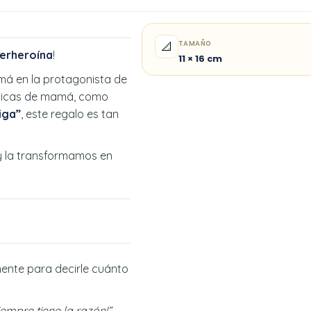
TAMAÑO
📐
erheroína
!
11 × 16 cm
amá en la protagonista de
 típicas de mamá, como
iga”
, este regalo es tan
¡y la transformamos en
mente para decirle cuánto
empre tiene la razón!”