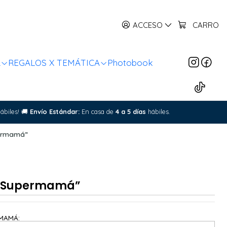
ACCESO
CARRO
R
REGALOS X TEMÁTICA
Photobook
ábiles!
🚚
Envío Estándar:
En casa de
4 a 5 días
hábiles.
permamá”
 “Supermamá”
 MAMÁ: