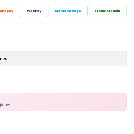
Onepay
WebPay
Mercado Pago
Transferencia
ones
yfante