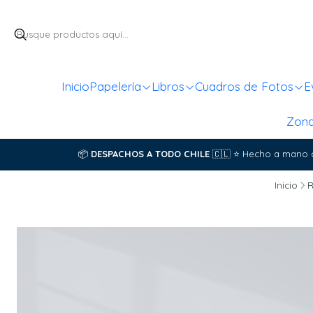
Inicio
Papelería
Libros
Cuadros de Fotos
E
Zon
📦
DESPACHOS A TODO CHILE
🇨🇱
⭐
Hecho a mano 
Inicio
R