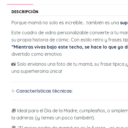
DESCRIPCIÓN
Porque mamá no solo es increíble… también es una
sup
Este cuadro de vidrio personalizable convierte a tu m
su propia historia de cómic. Con estilo retro y frases
“Mientras vivas bajo este techo, se hace lo que yo d
divertido como emotivo.
📸 Solo envíanos una foto de tu mamá, su frase típica 
una superheroína única!
✨ Características técnicas:
🎁 Ideal para el Día de la Madre, cumpleaños, o simple
la admiras (¡y temes un poco también!).
💬
“El mejor poder de mamá no es la fuerza… ¡es que si