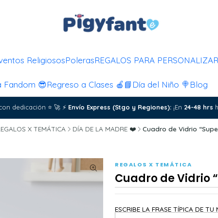
ventos Religiosos
Poleras
REGALOS PARA PERSONALIZA
a Fandom 😎
Regreso a Clases 🍎📘
Día del Niño 🍭
Blog
con dedicación
⭐
🚀
⚡
Envío Express (Stgo y Regiones):
¡En
24-48 hrs
h
EGALOS X TEMÁTICA
DÍA DE LA MADRE ❤️
Cuadro de Vidrio “Su
REGALOS X TEMÁTICA
Cuadro de Vidrio
ESCRIBE LA FRASE TÍPICA DE TU