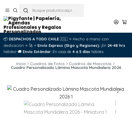
📦
DESPACHOS A TODO CHILE
🇨🇱
⭐
Hecho a mano con
dedicación
⭐
🚀
⚡
Envío Express (Stgo y Regiones):
¡En
24-48 hrs
hábiles!
🚚
Envío Estándar:
En casa de
4 a 5 días
hábiles.
Inicio
Cuadros de Fotos
Cuadros de Mascotas
Cuadro Personalizado Lámina Mascota Mundialera 2026