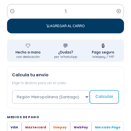
Cantidad
AGREGAR AL CARRO
🤍
💬
🔒
Hecho a mano
¿Dudas?
Pago seguro
con dedicación
por WhatsApp
Webpay / MP
Calcula tu envío
Elige tu destino para ver el costo.
Calcular
MEDIOS DE PAGO
VISA
Mastercard
Onepay
WebPay
Mercado Pago