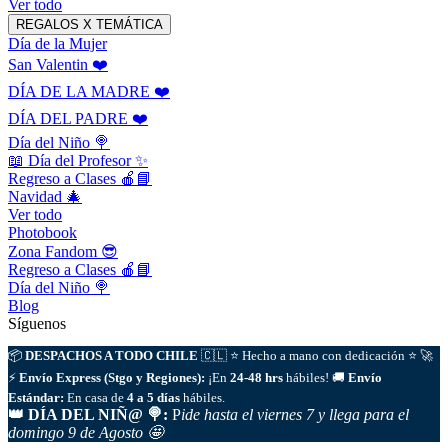
Ver todo
REGALOS X TEMÁTICA
Día de la Mujer
San Valentin ❤️
DÍA DE LA MADRE ❤️
DÍA DEL PADRE ❤️
Día del Niño 🍭
📖 Día del Profesor ✨
Regreso a Clases 🍎📘
Navidad 🎄
Ver todo
Photobook
Zona Fandom 😎
Regreso a Clases 🍎📘
Día del Niño 🍭
Blog
Síguenos
📦
DESPACHOS A TODO CHILE
🇨🇱
⭐
Hecho a mano con dedicación
⭐
🚀
⚡
Envío Express (Stgo y Regiones):
¡En
24-48 hrs
hábiles!
🚚
Envío
Estándar:
En casa de
4 a 5 días
hábiles.
👑 DÍA DEL NIÑ@ 🍭:
P
ide hasta el viernes 7
y llega para el
domingo 9 de Agosto 🤩