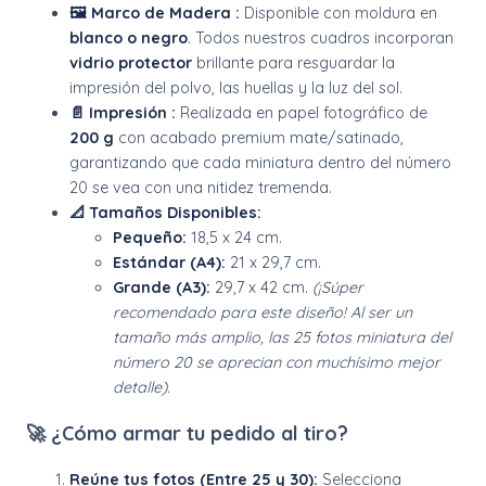
🖼️ Marco de Madera :
Disponible con moldura en
blanco o negro
. Todos nuestros cuadros incorporan
vidrio protector
brillante para resguardar la
impresión del polvo, las huellas y la luz del sol.
📄 Impresión :
Realizada en papel fotográfico de
200 g
con acabado premium mate/satinado,
garantizando que cada miniatura dentro del número
20 se vea con una nitidez tremenda.
📐 Tamaños Disponibles:
Pequeño:
18,5 x 24 cm.
Estándar (A4):
21 x 29,7 cm.
Grande (A3):
29,7 x 42 cm.
(¡Súper
recomendado para este diseño! Al ser un
tamaño más amplio, las 25 fotos miniatura del
número 20 se aprecian con muchísimo mejor
detalle).
🚀 ¿Cómo armar tu pedido al tiro?
Reúne tus fotos (Entre 25 y 30):
Selecciona