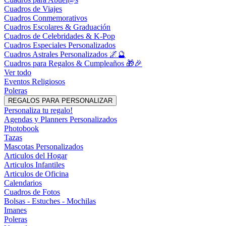
Cuadros de Viajes
Cuadros Conmemorativos
Cuadros Escolares & Graduación
Cuadros de Celebridades & K-Pop
Cuadros Especiales Personalizados
Cuadros Astrales Personalizados 🌌🔮
Cuadros para Regalos & Cumpleaños 🎁🎉
Ver todo
Eventos Religiosos
Poleras
REGALOS PARA PERSONALIZAR
Personaliza tu regalo!
Agendas y Planners Personalizados
Photobook
Tazas
Mascotas Personalizados
Articulos del Hogar
Articulos Infantiles
Articulos de Oficina
Calendarios
Cuadros de Fotos
Bolsas - Estuches - Mochilas
Imanes
Poleras