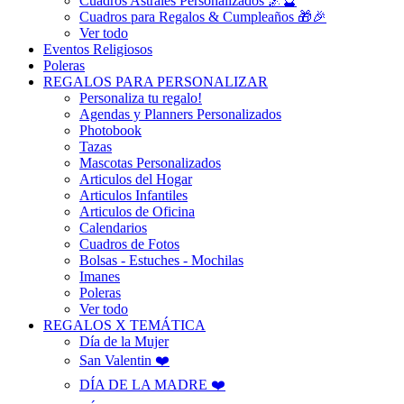
Cuadros Astrales Personalizados 🌌🔮
Cuadros para Regalos & Cumpleaños 🎁🎉
Ver todo
Eventos Religiosos
Poleras
REGALOS PARA PERSONALIZAR
Personaliza tu regalo!
Agendas y Planners Personalizados
Photobook
Tazas
Mascotas Personalizados
Articulos del Hogar
Articulos Infantiles
Articulos de Oficina
Calendarios
Cuadros de Fotos
Bolsas - Estuches - Mochilas
Imanes
Poleras
Ver todo
REGALOS X TEMÁTICA
Día de la Mujer
San Valentin ❤️
DÍA DE LA MADRE ❤️