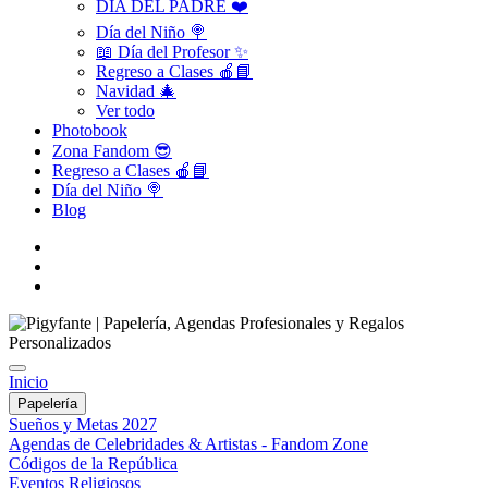
DÍA DEL PADRE ❤️
Día del Niño 🍭
📖 Día del Profesor ✨
Regreso a Clases 🍎📘
Navidad 🎄
Ver todo
Photobook
Zona Fandom 😎
Regreso a Clases 🍎📘
Día del Niño 🍭
Blog
Inicio
Papelería
Sueños y Metas 2027
Agendas de Celebridades & Artistas - Fandom Zone
Códigos de la República
Eventos Religiosos