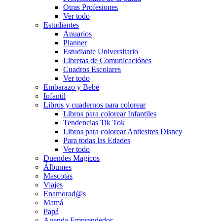
Otras Profesiones
Ver todo
Estudiantes
Anuarios
Planner
Estudiante Universitario
Libretas de Comunicaciónes
Cuadros Escolares
Ver todo
Embarazo y Bebé
Infantil
Libros y cuadernos para colorear
Libros para colorear Infantiles
Tendencias Tik Tok
Libros para colorear Antiestres Disney
Para todas las Edades
Ver todo
Duendes Magicos
Álbumes
Mascotas
Viajes
Enamorad@s
Mamá
Papá
Agenda Emprendedor