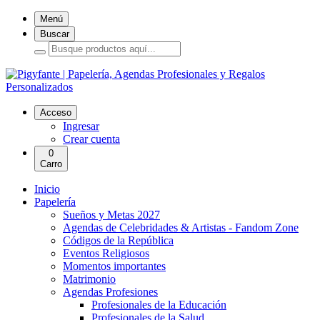
Menú
Buscar
Acceso
Ingresar
Crear cuenta
0
Carro
Inicio
Papelería
Sueños y Metas 2027
Agendas de Celebridades & Artistas - Fandom Zone
Códigos de la República
Eventos Religiosos
Momentos importantes
Matrimonio
Agendas Profesiones
Profesionales de la Educación
Profesionales de la Salud