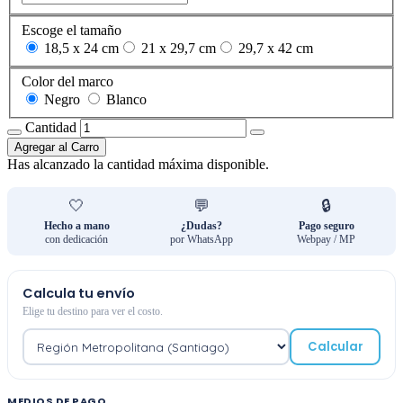
Escoge el tamaño
18,5 x 24 cm
21 x 29,7 cm
29,7 x 42 cm
Color del marco
Negro
Blanco
Cantidad
Agregar al Carro
Has alcanzado la cantidad máxima disponible.
🤍
💬
🔒
Hecho a mano
¿Dudas?
Pago seguro
con dedicación
por WhatsApp
Webpay / MP
Calcula tu envío
Elige tu destino para ver el costo.
Calcular
MEDIOS DE PAGO