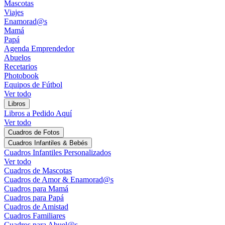
Mascotas
Viajes
Enamorad@s
Mamá
Papá
Agenda Emprendedor
Abuelos
Recetarios
Photobook
Equipos de Fútbol
Ver todo
Libros
Libros a Pedido Aquí
Ver todo
Cuadros de Fotos
Cuadros Infantiles & Bebés
Cuadros Infantiles Personalizados
Ver todo
Cuadros de Mascotas
Cuadros de Amor & Enamorad@s
Cuadros para Mamá
Cuadros para Papá
Cuadros de Amistad
Cuadros Familiares
Cuadros para Abuel@s