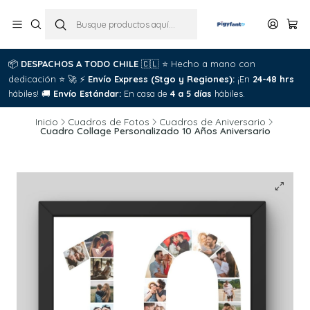
📦
DESPACHOS A TODO CHILE
🇨🇱
⭐
Hecho a mano con
dedicación
⭐
🚀
⚡
Envío Express (Stgo y Regiones):
¡En
24-48 hrs
hábiles!
🚚
Envío Estándar:
En casa de
4 a 5 días
hábiles.
Inicio
Cuadros de Fotos
Cuadros de Aniversario
Cuadro Collage Personalizado 10 Años Aniversario