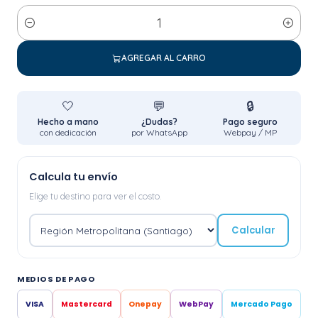
Cantidad
AGREGAR AL CARRO
🤍
💬
🔒
Hecho a mano
¿Dudas?
Pago seguro
con dedicación
por WhatsApp
Webpay / MP
Calcula tu envío
Elige tu destino para ver el costo.
Calcular
MEDIOS DE PAGO
VISA
Mastercard
Onepay
WebPay
Mercado Pago