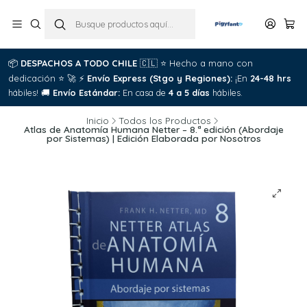
📦
DESPACHOS A TODO CHILE
🇨🇱
⭐
Hecho a mano con
dedicación
⭐
🚀
⚡
Envío Express (Stgo y Regiones):
¡En
24-48 hrs
hábiles!
🚚
Envío Estándar:
En casa de
4 a 5 días
hábiles.
Inicio
Todos los Productos
Atlas de Anatomía Humana Netter – 8.ª edición (Abordaje
por Sistemas) | Edición Elaborada por Nosotros