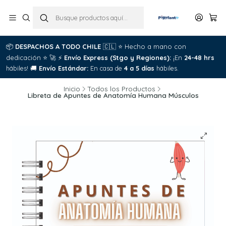
📦
DESPACHOS A TODO CHILE
🇨🇱
⭐
Hecho a mano con
dedicación
⭐
🚀
⚡
Envío Express (Stgo y Regiones):
¡En
24-48 hrs
hábiles!
🚚
Envío Estándar:
En casa de
4 a 5 días
hábiles.
Inicio
Todos los Productos
Libreta de Apuntes de Anatomía Humana Músculos