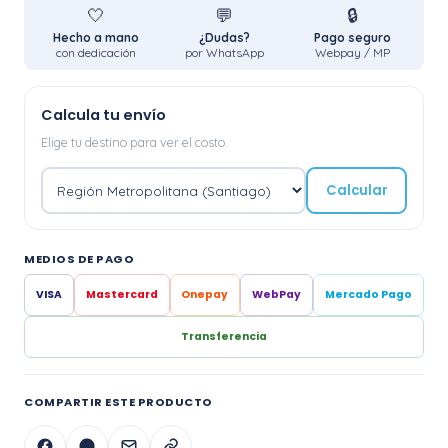
🤍
💬
🔒
Hecho a mano
¿Dudas?
Pago seguro
con dedicación
por WhatsApp
Webpay / MP
Calcula tu envío
Elige tu destino para ver el costo.
Calcular
MEDIOS DE PAGO
VISA
Mastercard
Onepay
WebPay
Mercado Pago
Transferencia
COMPARTIR ESTE PRODUCTO