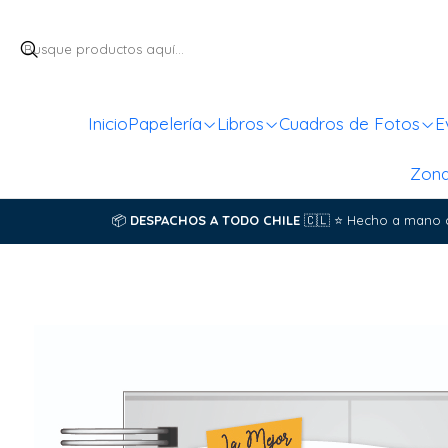
Inicio
Papelería
Libros
Cuadros de Fotos
E
Zon
📦
DESPACHOS A TODO CHILE
🇨🇱
⭐
Hecho a mano 