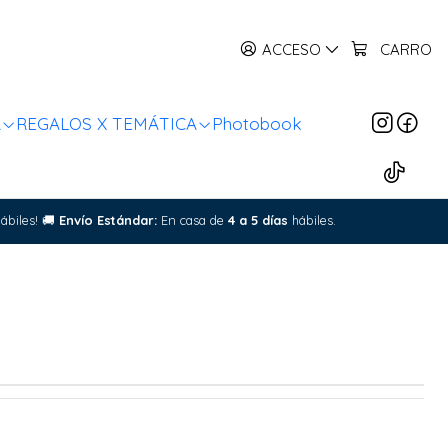
ACCESO
CARRO
R
REGALOS X TEMÁTICA
Photobook
ábiles!
🚚
Envío Estándar:
En casa de
4 a 5 días
hábiles.