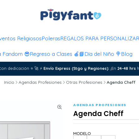
ventos Religiosos
Poleras
REGALOS PARA PERSONALIZA
a Fandom 😎
Regreso a Clases 🍎📘
Día del Niño 🍭
Blog
con dedicación
⭐
🚀
⚡
Envío Express (Stgo y Regiones):
¡En
24-48 hrs
h
Inicio
Agendas Profesiones
Otras Profesiones
Agenda Cheff
AGENDAS PROFESIONES
Agenda Cheff
MODELO