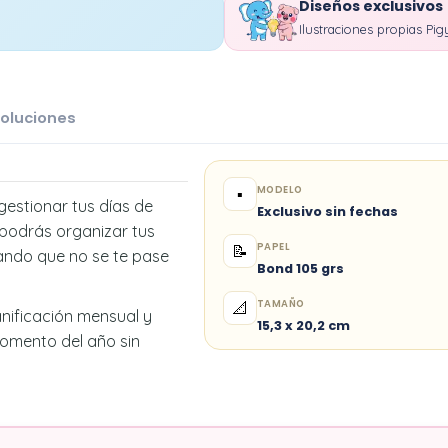
Diseños exclusivos
Ilustraciones propias Pig
oluciones
MODELO
▪️
gestionar tus días de
Exclusivo sin fechas
 podrás organizar tus
PAPEL
📝
rando que no se te pase
Bond 105 grs
TAMAÑO
📐
anificación mensual y
15,3 x 20,2 cm
momento del año sin