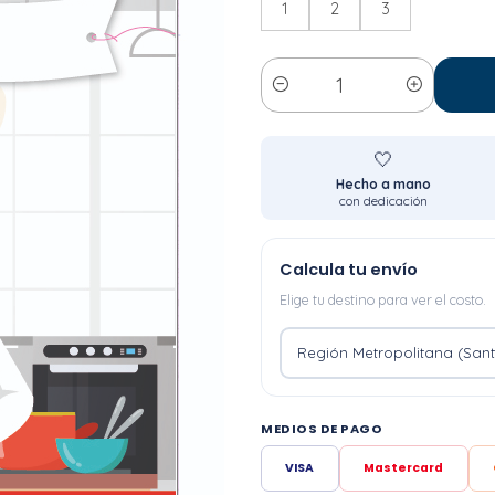
1
2
3
Cantidad
🤍
Hecho a mano
con dedicación
Calcula tu envío
Elige tu destino para ver el costo.
MEDIOS DE PAGO
VISA
Mastercard