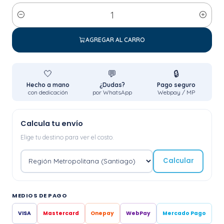
Cantidad
AGREGAR AL CARRO
🤍
💬
🔒
Hecho a mano
¿Dudas?
Pago seguro
con dedicación
por WhatsApp
Webpay / MP
Calcula tu envío
Elige tu destino para ver el costo.
Calcular
MEDIOS DE PAGO
VISA
Mastercard
Onepay
WebPay
Mercado Pago