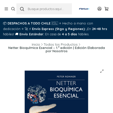
📦
DESPACHOS A TODO CHILE
🇨🇱
⭐
Hecho a mano con
dedicación
⭐
🚀
⚡
Envío Express (Stgo y Regiones):
¡En
24-48 hrs
hábiles!
🚚
Envío Estándar:
En casa de
4 a 5 días
hábiles.
Inicio
Todos los Productos
Netter. Bioquímica Esencial – 1.ª edición | Edición Elaborada
por Nosotros