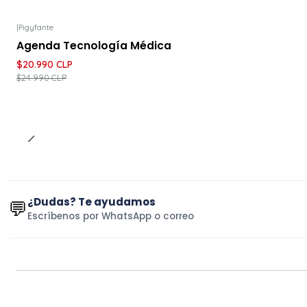
|
Pigyfante
-16%
DESCUENTO
Agenda Tecnología Médica
$20.990 CLP
$24.990 CLP
¿Dudas? Te ayudamos
💬
Escríbenos por WhatsApp o correo