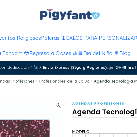
ventos Religiosos
Poleras
REGALOS PARA PERSONALIZA
a Fandom 😎
Regreso a Clases 🍎📘
Día del Niño 🍭
Blog
con dedicación
⭐
🚀
⚡
Envío Express (Stgo y Regiones):
¡En
24-48 hrs
h
ndas Profesiones
Profesionales de la Salud
Agenda Tecnología M
AGENDAS PROFESIONES
Agenda Tecnologí
MODELO