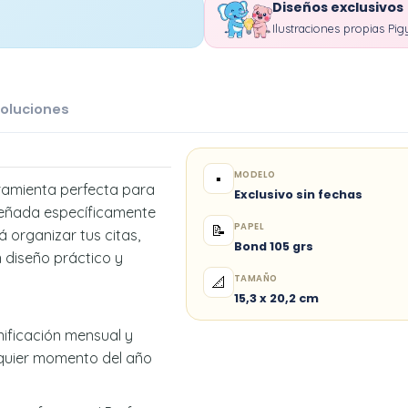
Diseños exclusivos
Ilustraciones propias Pig
oluciones
MODELO
▪️
ramienta perfecta para
Exclusivo sin fechas
iseñada específicamente
PAPEL
📝
á organizar tus citas,
Bond 105 grs
n diseño práctico y
TAMAÑO
📐
15,3 x 20,2 cm
ificación mensual y
lquier momento del año