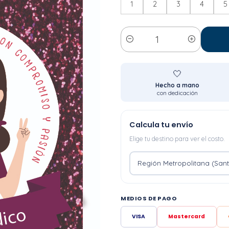
1
2
3
4
5
Cantidad
🤍
Hecho a mano
con dedicación
Calcula tu envío
Elige tu destino para ver el costo.
MEDIOS DE PAGO
VISA
Mastercard