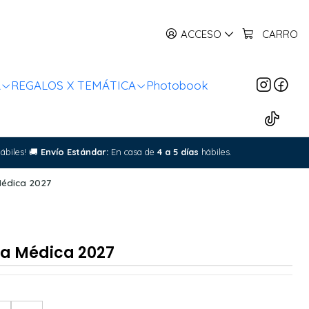
ACCESO
CARRO
R
REGALOS X TEMÁTICA
Photobook
ábiles!
🚚
Envío Estándar:
En casa de
4 a 5 días
hábiles.
édica 2027
a Médica 2027