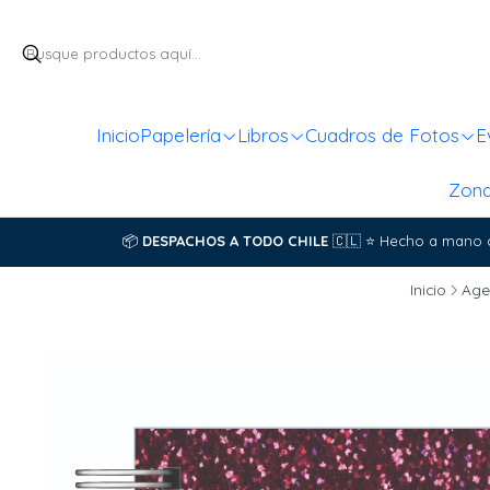
Inicio
Papelería
Libros
Cuadros de Fotos
E
Zon
📦
DESPACHOS A TODO CHILE
🇨🇱
⭐
Hecho a mano 
Inicio
Age