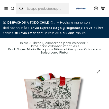
📦
DESPACHOS A TODO CHILE
🇨🇱
⭐
Hecho a mano con
dedicación
⭐
🚀
⚡
Envío Express (Stgo y Regiones):
¡En
24-48 hrs
hábiles!
🚚
Envío Estándar:
En casa de
4 a 5 días
hábiles.
Inicio
Libros y cuadernos para colorear
Libros para colorear Infantiles
Pack Super Mario Bros para Niños – Libro para Colorear +
Bolsa para Pintar