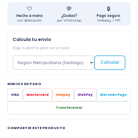
🤍
💬
🔒
Hecho a mano
¿Dudas?
Pago seguro
con dedicación
por WhatsApp
Webpay / MP
Calcula tu envío
Elige tu destino para ver el costo.
Calcular
MEDIOS DE PAGO
VISA
Mastercard
Onepay
WebPay
Mercado Pago
Transferencia
COMPARTIR ESTE PRODUCTO