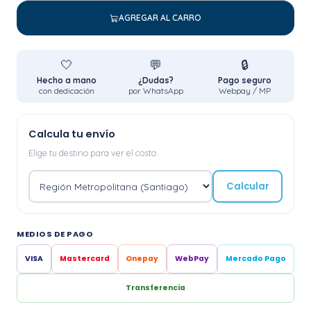
AGREGAR AL CARRO
🤍
💬
🔒
Hecho a mano
¿Dudas?
Pago seguro
con dedicación
por WhatsApp
Webpay / MP
Calcula tu envío
Elige tu destino para ver el costo.
Calcular
MEDIOS DE PAGO
VISA
Mastercard
Onepay
WebPay
Mercado Pago
Transferencia