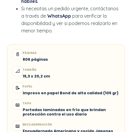
hábiles
.
Si necesitas un pedido urgente, contáctanos
a través de
WhatsApp
para verificar la
disponibilidad y ver si podemos realizarlo en
menor tiempo.
PÁGINAS
📄
806 páginas
TAMAÑO
📐
15,3 x 20,2 cm
PAPEL
📝
Impreso en papel Bond de alta calidad (105 gr)
TAPA
📖
Portadas laminadas en frío que brindan
protección contra el uso diario
ENCUADERNACIÓN
📖
Encuadernado Americano y cocido Japones