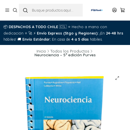
📦
DESPACHOS A TODO CHILE
🇨🇱
⭐
Hecho a mano con
dedicación
⭐
🚀
⚡
Envío Express (Stgo y Regiones):
¡En
24-48 hrs
hábiles!
🚚
Envío Estándar:
En casa de
4 a 5 días
hábiles.
Inicio
Todos los Productos
Neurociencia – 5ª edición Purves