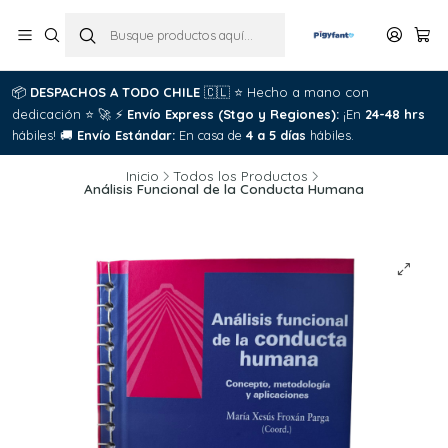
📦
DESPACHOS A TODO CHILE
🇨🇱
⭐
Hecho a mano con
dedicación
⭐
🚀
⚡
Envío Express (Stgo y Regiones):
¡En
24-48 hrs
hábiles!
🚚
Envío Estándar:
En casa de
4 a 5 días
hábiles.
Inicio
Todos los Productos
Análisis Funcional de la Conducta Humana