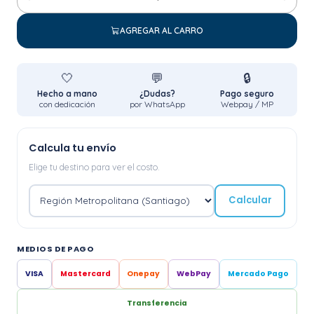
Cantidad
AGREGAR AL CARRO
🤍
💬
🔒
Hecho a mano
¿Dudas?
Pago seguro
con dedicación
por WhatsApp
Webpay / MP
Calcula tu envío
Elige tu destino para ver el costo.
Calcular
MEDIOS DE PAGO
VISA
Mastercard
Onepay
WebPay
Mercado Pago
Transferencia