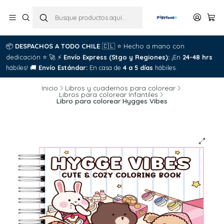
📦
DESPACHOS A TODO CHILE
🇨🇱
⭐
Hecho a mano con
dedicación
⭐
🚀
⚡
Envío Express (Stgo y Regiones):
¡En
24-48 hrs
hábiles!
🚚
Envío Estándar:
En casa de
4 a 5 días
hábiles.
Inicio
Libros y cuadernos para colorear
Libros para colorear Infantiles
Libro para colorear Hygges Vibes