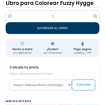
Libro para Colorear Fuzzy Hygge
Cantidad
AGREGAR AL CARRO
🤍
💬
🔒
Hecho a mano
¿Dudas?
Pago seguro
con dedicación
por WhatsApp
Webpay / MP
Calcula tu envío
Elige tu destino para ver el costo.
Calcular
MEDIOS DE PAGO