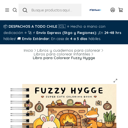
📦
DESPACHOS A TODO CHILE
🇨🇱
⭐
Hecho a mano con
dedicación
⭐
🚀
⚡
Envío Express (Stgo y Regiones):
¡En
24-48 hrs
hábiles!
🚚
Envío Estándar:
En casa de
4 a 5 días
hábiles.
Inicio
Libros y cuadernos para colorear
Libros para colorear Infantiles
Libro para Colorear Fuzzy Hygge