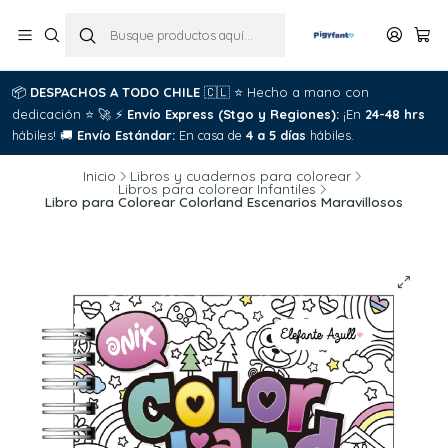
📦
DESPACHOS A TODO CHILE
🇨🇱
⭐
Hecho a mano con

dedicación
⭐
🚀
⚡
Envío Express (Stgo y Regiones):
¡En
24-48 hrs
C
hábiles!
🚚
Envío Estándar:
En casa de
4 a 5 días
hábiles.
Inicio
Libros y cuadernos para colorear
Libros para colorear Infantiles
Libro para Colorear Colorland Escenarios Maravillosos