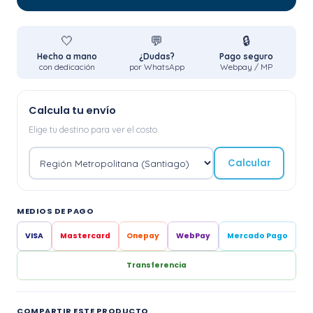
🤍
💬
🔒
Hecho a mano
¿Dudas?
Pago seguro
con dedicación
por WhatsApp
Webpay / MP
Calcula tu envío
Elige tu destino para ver el costo.
Calcular
MEDIOS DE PAGO
VISA
Mastercard
Onepay
WebPay
Mercado Pago
Transferencia
COMPARTIR ESTE PRODUCTO