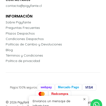
contacto@pigyfante.cl
INFORMACIÓN
Sobre Pigyfante
Preguntas Frecuentes
Plazos Despachos
Condiciones Despachos
Políticas de Cambio y Devoluciones
Blog
Términos y Condiciones
Política de privacidad
Pagos 100% seguros:
webpay
Mercado Pago
VISA
Redcompra
Envíanos un mensaje de
2026 Pigyfante | Papelería, Agendas Profesionales y Regalos
WhatsApp