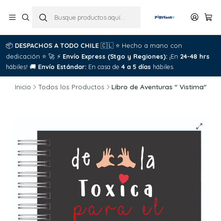
📦
DESPACHOS A TODO CHILE
🇨🇱
⭐
Hecho a mano con
dedicación
⭐
🚀
⚡
Envío Express (Stgo y Regiones):
¡En
24-48 hrs
hábiles!
🚚
Envío Estándar:
En casa de
4 a 5 días
hábiles.
Inicio
Todos los Productos
Libro de Aventuras " Vistima"