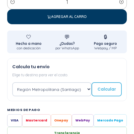
Cantidad
AGREGAR AL CARRO
🤍
💬
🔒
Hecho a mano
¿Dudas?
Pago seguro
con dedicación
por WhatsApp
Webpay / MP
Calcula tu envío
Elige tu destino para ver el costo.
Calcular
MEDIOS DE PAGO
VISA
Mastercard
Onepay
WebPay
Mercado Pago
Transferencia