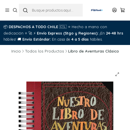
📦
DESPACHOS A TODO CHILE
🇨🇱
⭐
Hecho a mano con

dedicación
⭐
🚀
⚡
Envío Express (Stgo y Regiones):
¡En
24-48 hrs
C
hábiles!
🚚
Envío Estándar:
En casa de
4 a 5 días
hábiles.
Inicio
Todos los Productos
Libro de Aventuras Clásico