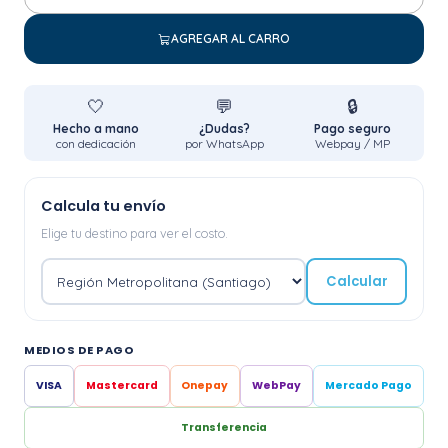
Cantidad
AGREGAR AL CARRO
🤍
💬
🔒
Hecho a mano
¿Dudas?
Pago seguro
con dedicación
por WhatsApp
Webpay / MP
Calcula tu envío
Elige tu destino para ver el costo.
Calcular
MEDIOS DE PAGO
VISA
Mastercard
Onepay
WebPay
Mercado Pago
Transferencia