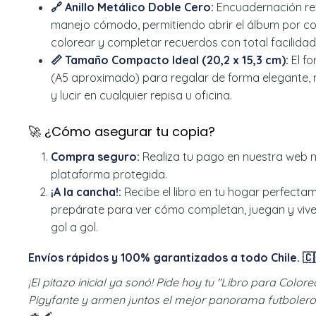
🔗 Anillo Metálico Doble Cero:
Encuadernación ref
manejo cómodo, permitiendo abrir el álbum por c
colorear y completar recuerdos con total facilidad
📏 Tamaño Compacto Ideal (20,2 x 15,3 cm):
El fo
(A5 aproximado) para regalar de forma elegante
y lucir en cualquier repisa u oficina.
🚀 ¿Cómo asegurar tu copia?
Compra seguro:
Realiza tu pago en nuestra web 
plataforma protegida.
¡A la cancha!:
Recibe el libro en tu hogar perfect
prepárate para ver cómo completan, juegan y vive
gol a gol.
Envíos rápidos y 100% garantizados a todo Chile. 🇨
¡El pitazo inicial ya sonó! Pide hoy tu "Libro para Color
Pigyfante y armen juntos el mejor panorama futbolero