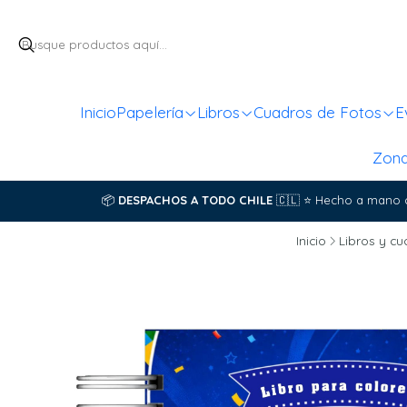
Inicio
Papelería
Libros
Cuadros de Fotos
E
Zon
📦
DESPACHOS A TODO CHILE
🇨🇱
⭐
Hecho a mano 
Inicio
Libros y c