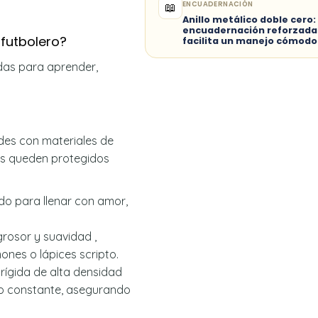
ENCUADERNACIÓN
📖
Anillo metálico doble cero:
encuadernación reforzada
 futbolero?
facilita un manejo cómodo
as para aprender,
des con materiales de
os queden protegidos
o para llenar con amor,
rosor y suavidad ,
mones o lápices scripto.
rígida de alta densidad
so constante, asegurando