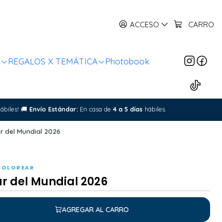
ACCESO
CARRO
R
REGALOS X TEMÁTICA
Photobook
ábiles!
🚚
Envío Estándar:
En casa de
4 a 5 días
hábiles.
r del Mundial 2026
COLOREAR
ar del Mundial 2026
AGREGAR AL CARRO