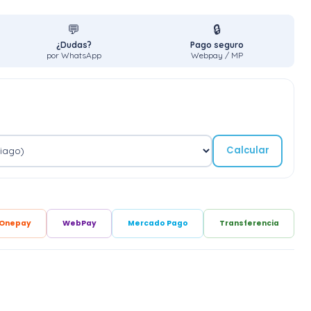
💬
🔒
¿Dudas?
Pago seguro
por WhatsApp
Webpay / MP
Calcular
Onepay
WebPay
Mercado Pago
Transferencia