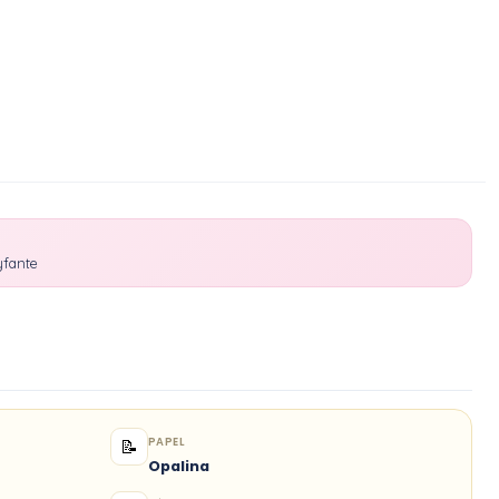
yfante
PAPEL
📝
Opalina