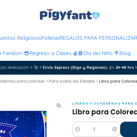
ventos Religiosos
Poleras
REGALOS PARA PERSONALIZA
a Fandom 😎
Regreso a Clases 🍎📘
Día del Niño 🍭
Blog
con dedicación
⭐
🚀
⚡
Envío Express (Stgo y Regiones):
¡En
24-48 hrs
h
uadernos para colorear
Para todas las Edades
Libro para Colorea
LIBROS Y CUADERNOS PARA 
Libro para Colore
Cantidad