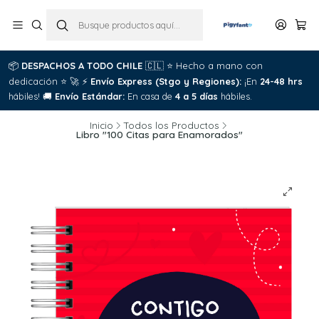
📦
DESPACHOS A TODO CHILE
🇨🇱
⭐
Hecho a mano con
dedicación
⭐
🚀
⚡
Envío Express (Stgo y Regiones):
¡En
24-48 hrs
hábiles!
🚚
Envío Estándar:
En casa de
4 a 5 días
hábiles.
Inicio
Todos los Productos
Libro "100 Citas para Enamorados"