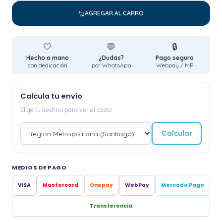
AGREGAR AL CARRO
🤍
💬
🔒
Hecho a mano
¿Dudas?
Pago seguro
con dedicación
por WhatsApp
Webpay / MP
Calcula tu envío
Elige tu destino para ver el costo.
Calcular
MEDIOS DE PAGO
VISA
Mastercard
Onepay
WebPay
Mercado Pago
Transferencia