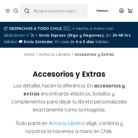
📦
DESPACHOS A TODO CHILE
🇨🇱
⭐
Hecho a mano con

dedicación
⭐
🚀
⚡
Envío Express (Stgo y Regiones):
¡En
24-48 hrs
C
hábiles!
🚚
Envío Estándar:
En casa de
4 a 5 días
hábiles.
Inicio
Arma tu Libreta
Accesorios y Extras
Accesorios y Extras
Los detalles hacen la diferencia. En
accesorios y
extras
encontrarás elásticos, bolsillos y
complementos para dejar tu libreta personalizada
exactamente como la imaginas.
Todo parte en
Arma tu Libreta
: elige, combina y
nosotros la hacemos a mano en Chile.