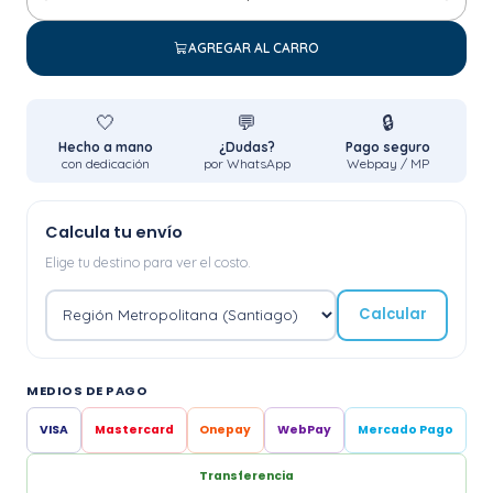
Cantidad
AGREGAR AL CARRO
🤍
💬
🔒
Hecho a mano
¿Dudas?
Pago seguro
con dedicación
por WhatsApp
Webpay / MP
Calcula tu envío
Elige tu destino para ver el costo.
Calcular
MEDIOS DE PAGO
VISA
Mastercard
Onepay
WebPay
Mercado Pago
Transferencia