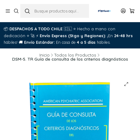
📦
DESPACHOS A TODO CHILE
🇨🇱
⭐
Hecho a mano con
dedicación
⭐
🚀
⚡
Envío Express (Stgo y Regiones):
¡En
24-48 hrs
hábiles!
🚚
Envío Estándar:
En casa de
4 a 5 días
hábiles.
Inicio
Todos los Productos
DSM-5. TR Guía de consulta de los criterios diagnósticos