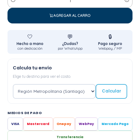
Cantidad
AGREGAR AL CARRO
🤍
💬
🔒
Hecho a mano
¿Dudas?
Pago seguro
con dedicación
por WhatsApp
Webpay / MP
Calcula tu envío
Elige tu destino para ver el costo.
Calcular
MEDIOS DE PAGO
VISA
Mastercard
Onepay
WebPay
Mercado Pago
Transferencia