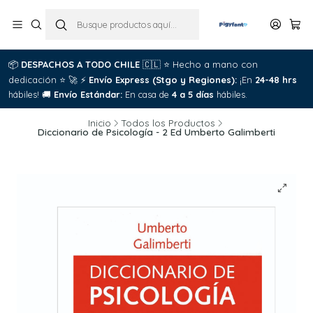
📦
DESPACHOS A TODO CHILE
🇨🇱
⭐
Hecho a mano con
dedicación
⭐
🚀
⚡
Envío Express (Stgo y Regiones):
¡En
24-48 hrs
hábiles!
🚚
Envío Estándar:
En casa de
4 a 5 días
hábiles.
Inicio
Todos los Productos
Diccionario de Psicología - 2 Ed Umberto Galimberti