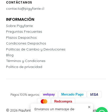
CONTÁCTANOS
contacto@pigyfante.cl
INFORMACIÓN
Sobre Pigyfante
Preguntas Frecuentes
Plazos Despachos
Condiciones Despachos
Políticas de Cambio y Devoluciones
Blog
Términos y Condiciones
Política de privacidad
Pagos 100% seguros:
webpay
Mercado Pago
VISA
Redcompra
Envíanos un mensaje de
2026 Pigyfante | Papelería, Agendas Profesionales y Regalos