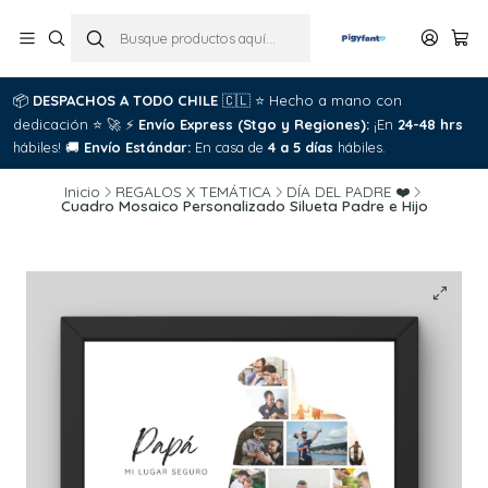
📦
DESPACHOS A TODO CHILE
🇨🇱
⭐
Hecho a mano con
dedicación
⭐
🚀
⚡
Envío Express (Stgo y Regiones):
¡En
24-48 hrs
hábiles!
🚚
Envío Estándar:
En casa de
4 a 5 días
hábiles.
Inicio
REGALOS X TEMÁTICA
DÍA DEL PADRE ❤️
Cuadro Mosaico Personalizado Silueta Padre e Hijo