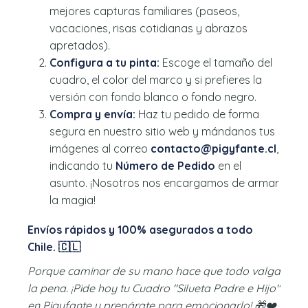
mejores capturas familiares (paseos,
vacaciones, risas cotidianas y abrazos
apretados).
Configura a tu pinta:
Escoge el tamaño del
cuadro, el color del marco y si prefieres la
versión con fondo blanco o fondo negro.
Compra y envía:
Haz tu pedido de forma
segura en nuestro sitio web y mándanos tus
imágenes al correo
contacto@pigyfante.cl
,
indicando tu
Número de Pedido
en el
asunto. ¡Nosotros nos encargamos de armar
la magia!
Envíos rápidos y 100% asegurados a todo
Chile. 🇨🇱
Porque caminar de su mano hace que todo valga
la pena. ¡Pide hoy tu Cuadro "Silueta Padre e Hijo"
en Pigyfante y prepárate para emocionarlo! 🎁❤️