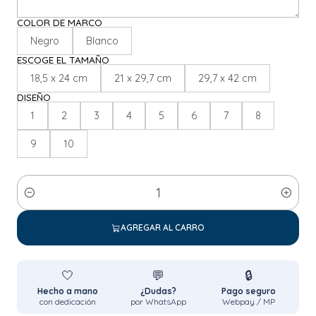
COLOR DE MARCO
Negro
Blanco
ESCOGE EL TAMAÑO
18,5 x 24 cm
21 x 29,7 cm
29,7 x 42 cm
DISEÑO
1
2
3
4
5
6
7
8
9
10
Cantidad
AGREGAR AL CARRO
🤍
💬
🔒
Hecho a mano
¿Dudas?
Pago seguro
con dedicación
por WhatsApp
Webpay / MP