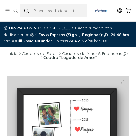
📦
DESPACHOS A TODO CHILE
🇨🇱
⭐
Hecho a mano con

dedicación
⭐
🚀
⚡
Envío Express (Stgo y Regiones):
¡En
24-48 hrs
C
hábiles!
🚚
Envío Estándar:
En casa de
4 a 5 días
hábiles.
Inicio
Cuadros de Fotos
Cuadros de Amor & Enamorad@s
Cuadro "Legado de Amor"