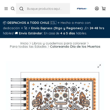
📦
DESPACHOS A TODO CHILE
🇨🇱
⭐
Hecho a mano con
dedicación
⭐
🚀
⚡
Envío Express (Stgo y Regiones):
¡En
24-48 hrs
hábiles!
🚚
Envío Estándar:
En casa de
4 a 5 días
hábiles.
Inicio
Libros y cuadernos para colorear
Para todas las Edades
Coloreando Día de los Muertos