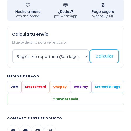
🤍
💬
🔒
Hecho a mano
¿Dudas?
Pago seguro
con dedicación
por WhatsApp
Webpay / MP
Calcula tu envío
Elige tu destino para ver el costo.
Calcular
MEDIOS DE PAGO
VISA
Mastercard
Onepay
WebPay
Mercado Pago
Transferencia
COMPARTIR ESTE PRODUCTO