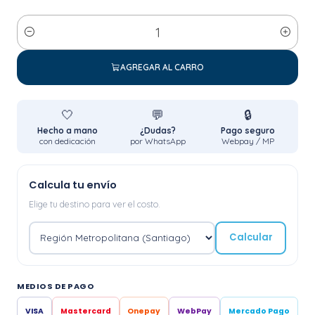
Cantidad
AGREGAR AL CARRO
🤍
💬
🔒
Hecho a mano
¿Dudas?
Pago seguro
con dedicación
por WhatsApp
Webpay / MP
Calcula tu envío
Elige tu destino para ver el costo.
Calcular
MEDIOS DE PAGO
VISA
Mastercard
Onepay
WebPay
Mercado Pago