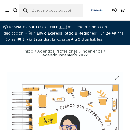
📦
DESPACHOS A TODO CHILE
🇨🇱
⭐
Hecho a mano con
dedicación
⭐
🚀
⚡
Envío Express (Stgo y Regiones):
¡En
24-48 hrs
hábiles!
🚚
Envío Estándar:
En casa de
4 a 5 días
hábiles.
Inicio
Agendas Profesiones
Ingenierías
Agenda Ingeniería 2027