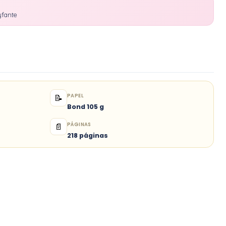
yfante
PAPEL
📝
Bond 105 g
PÁGINAS
📄
218 páginas