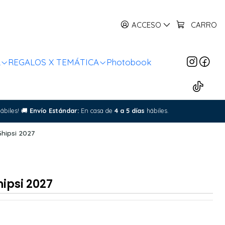
ACCESO
CARRO
R
REGALOS X TEMÁTICA
Photobook
ábiles!
🚚
Envío Estándar:
En casa de
4 a 5 días
hábiles.
hipsi 2027
ipsi 2027