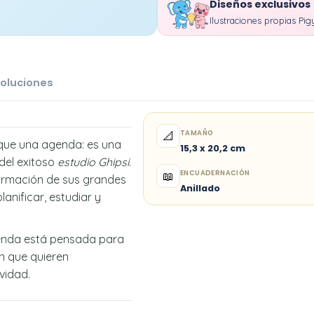
Diseños exclusivos
Ilustraciones propias Pig
oluciones
TAMAÑO
📐
ue una agenda: es una
15,3 x 20,2 cm
 del exitoso
estudio Ghipsi
.
ENCUADERNACIÓN
📖
formación de sus grandes
Anillado
lanificar, estudiar y
genda está pensada para
ón que quieren
vidad.