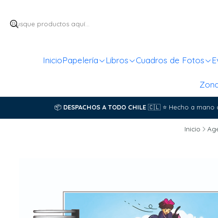
Inicio
Papelería
Libros
Cuadros de Fotos
E
Zon
📦
DESPACHOS A TODO CHILE
🇨🇱
⭐
Hecho a mano 
Inicio
Ag