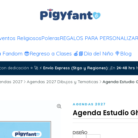
ventos Religiosos
Poleras
REGALOS PARA PERSONALIZA
a Fandom 😎
Regreso a Clases 🍎📘
Día del Niño 🍭
Blog
con dedicación
⭐
🚀
⚡
Envío Express (Stgo y Regiones):
¡En
24-48 hrs
h
endas 2027
Agendas 2027 Dibujos y Tematicas
Agenda Estudio G
AGENDAS 2027
Agenda Estudio Gh
DISEÑO