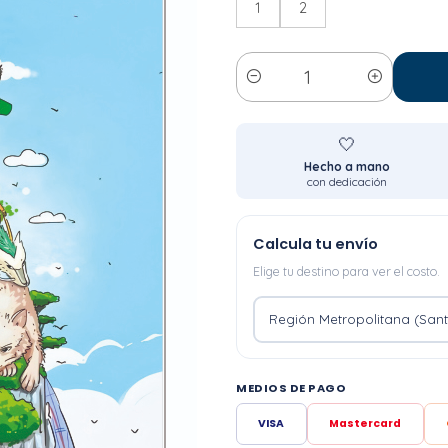
1
2
Cantidad
🤍
Hecho a mano
con dedicación
Calcula tu envío
Elige tu destino para ver el costo.
MEDIOS DE PAGO
VISA
Mastercard