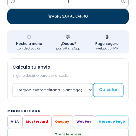
Cantidad
AGREGAR AL CARRO
🤍
💬
🔒
Hecho a mano
¿Dudas?
Pago seguro
con dedicación
por WhatsApp
Webpay / MP
Calcula tu envío
Elige tu destino para ver el costo.
Calcular
MEDIOS DE PAGO
VISA
Mastercard
Onepay
WebPay
Mercado Pago
Transferencia