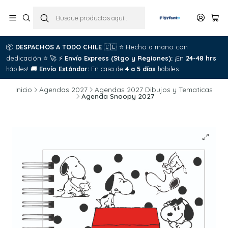
📦
DESPACHOS A TODO CHILE
🇨🇱
⭐
Hecho a mano con
dedicación
⭐
🚀
⚡
Envío Express (Stgo y Regiones):
¡En
24-48 hrs
hábiles!
🚚
Envío Estándar:
En casa de
4 a 5 días
hábiles.
Inicio
Agendas 2027
Agendas 2027 Dibujos y Tematicas
Agenda Snoopy 2027