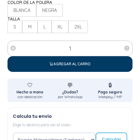
COLOR DE LA POLERA
BLANCA
NEGRA
TALLA
S
M
L
XL
2XL
Cantidad
AGREGAR AL CARRO
🤍
💬
🔒
Hecho a mano
¿Dudas?
Pago seguro
con dedicación
por WhatsApp
Webpay / MP
Calcula tu envío
Elige tu destino para ver el costo.
Calcular