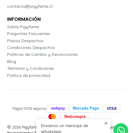
contacto@pigyfante.cl
INFORMACIÓN
Sobre Pigyfante
Preguntas Frecuentes
Plazos Despachos
Condiciones Despachos
Políticas de Cambio y Devoluciones
Blog
Términos y Condiciones
Política de privacidad
Pagos 100% seguros:
webpay
Mercado Pago
VISA
Redcompra
Envíanos un mensaje de
2026 Pigyfante | Papelería, Agendas Profesionales y Regalos
WhatsApp
Personalizados.Todos los derechos reservados