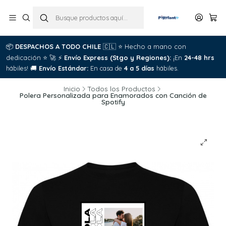
📦
DESPACHOS A TODO CHILE
🇨🇱
⭐
Hecho a mano con
dedicación
⭐
🚀
⚡
Envío Express (Stgo y Regiones):
¡En
24-48 hrs
hábiles!
🚚
Envío Estándar:
En casa de
4 a 5 días
hábiles.
Inicio
Todos los Productos
Polera Personalizada para Enamorados con Canción de
Spotify