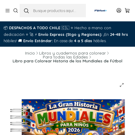
📦
DESPACHOS A TODO CHILE
🇨🇱
⭐
Hecho a mano con
dedicación
⭐
🚀
⚡
Envío Express (Stgo y Regiones):
¡En
24-48 hrs
hábiles!
🚚
Envío Estándar:
En casa de
4 a 5 días
hábiles.
Inicio
Libros y cuadernos para colorear
Para todas las Edades
Libro para Colorear Historia de los Mundiales de Fútbol