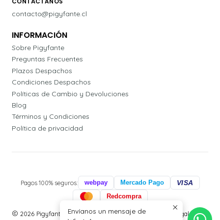
CONTÁCTANOS
contacto@pigyfante.cl
INFORMACIÓN
Sobre Pigyfante
Preguntas Frecuentes
Plazos Despachos
Condiciones Despachos
Políticas de Cambio y Devoluciones
Blog
Términos y Condiciones
Política de privacidad
Pagos 100% seguros:
webpay
Mercado Pago
VISA
Redcompra
Envíanos un mensaje de
2026 Pigyfante | Papelería, Agendas Profesionales y Regalos