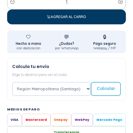
Cantidad
AGREGAR AL CARRO
🤍
💬
🔒
Hecho a mano
¿Dudas?
Pago seguro
con dedicación
por WhatsApp
Webpay / MP
Calcula tu envío
Elige tu destino para ver el costo.
Calcular
MEDIOS DE PAGO
VISA
Mastercard
Onepay
WebPay
Mercado Pago
Transferencia