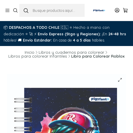
📦
DESPACHOS A TODO CHILE
🇨🇱
⭐
Hecho a mano con
dedicación
⭐
🚀
⚡
Envío Express (Stgo y Regiones):
¡En
24-48 hrs
hábiles!
🚚
Envío Estándar:
En casa de
4 a 5 días
hábiles.
Inicio
Libros y cuadernos para colorear
Libros para colorear Infantiles
Libro para Colorear Roblox