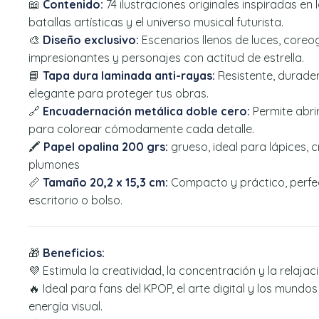
📖
Contenido:
74 ilustraciones originales inspiradas en 
batallas artísticas y el universo musical futurista.
🎨
Diseño exclusivo:
Escenarios llenos de luces, coreog
impresionantes y personajes con actitud de estrella.
📘
Tapa dura laminada anti-rayas:
Resistente, durad
elegante para proteger tus obras.
🔗
Encuadernación metálica doble cero:
Permite abri
para colorear cómodamente cada detalle.
🖍️
Papel opalina 200 grs:
grueso, ideal para lápices,
plumones
📏
Tamaño 20,2 x 15,3 cm:
Compacto y práctico, perfec
escritorio o bolso.
🎁
Beneficios:
💜 Estimula la creatividad, la concentración y la relaja
🔥 Ideal para fans del KPOP, el arte digital y los mundos
energía visual.