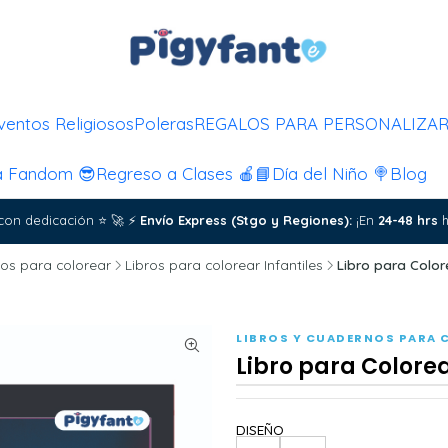
ventos Religiosos
Poleras
REGALOS PARA PERSONALIZA
a Fandom 😎
Regreso a Clases 🍎📘
Día del Niño 🍭
Blog
con dedicación
⭐
🚀
⚡
Envío Express (Stgo y Regiones):
¡En
24-48 hrs
h
os para colorear
Libros para colorear Infantiles
Libro para Colo
LIBROS Y CUADERNOS PARA 
Libro para Color
DISEÑO