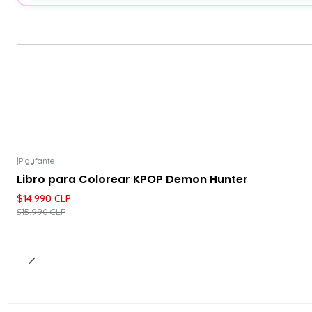
|
Pigyfante
-6%
DESCUENTO
Libro para Colorear KPOP Demon Hunter
$14.990 CLP
$15.990 CLP