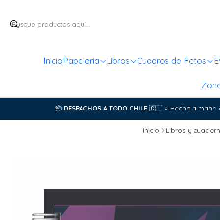
Inicio
Papelería
Libros
Cuadros de Fotos
E
Zon
📦
DESPACHOS A TODO CHILE
🇨🇱
⭐
Hecho a mano 
Inicio
Libros y cuadern