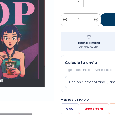
1
2
Cantidad
🤍
Hecho a mano
con dedicación
Calcula tu envío
Elige tu destino para ver el costo.
MEDIOS DE PAGO
VISA
Mastercard