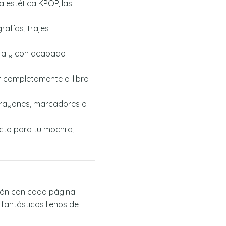
la estética KPOP, las
rafías, trajes
era y con acabado
r completamente el libro
 crayones, marcadores o
to para tu mochila,
ción con cada página.
 fantásticos llenos de