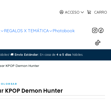
ACCESO
CARRO
R
REGALOS X TEMÁTICA
Photobook
ábiles!
🚚
Envío Estándar:
En casa de
4 a 5 días
hábiles.
rear KPOP Demon Hunter
COLOREAR
ear KPOP Demon Hunter