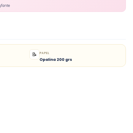
yfante
PAPEL
📝
Opalina 200 grs