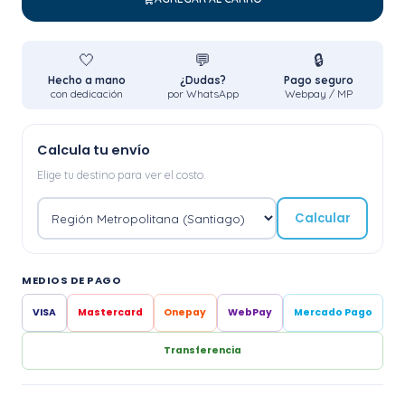
🤍
💬
🔒
Hecho a mano
¿Dudas?
Pago seguro
con dedicación
por WhatsApp
Webpay / MP
Calcula tu envío
Elige tu destino para ver el costo.
Calcular
MEDIOS DE PAGO
VISA
Mastercard
Onepay
WebPay
Mercado Pago
Transferencia