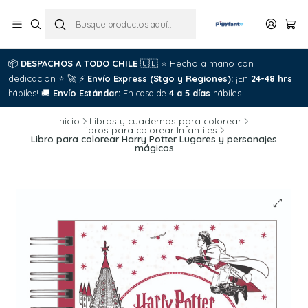
📦
DESPACHOS A TODO CHILE
🇨🇱
⭐
Hecho a mano con
dedicación
⭐
🚀
⚡
Envío Express (Stgo y Regiones):
¡En
24-48 hrs
hábiles!
🚚
Envío Estándar:
En casa de
4 a 5 días
hábiles.
Inicio
Libros y cuadernos para colorear
Libros para colorear Infantiles
Libro para colorear Harry Potter Lugares y personajes
mágicos