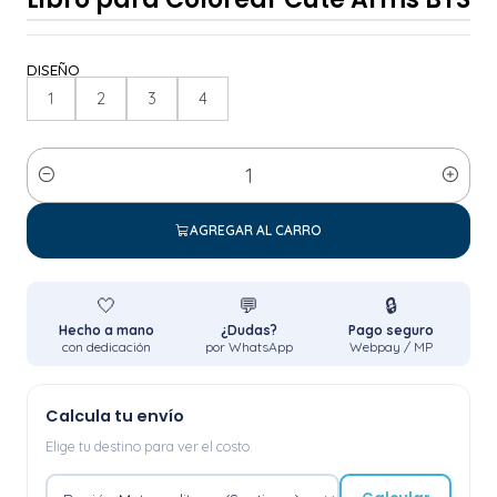
DISEÑO
1
2
3
4
Cantidad
AGREGAR AL CARRO
🤍
💬
🔒
Hecho a mano
¿Dudas?
Pago seguro
con dedicación
por WhatsApp
Webpay / MP
Calcula tu envío
Elige tu destino para ver el costo.