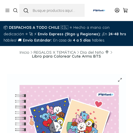
📦
DESPACHOS A TODO CHILE
🇨🇱
⭐
Hecho a mano con
dedicación
⭐
🚀
⚡
Envío Express (Stgo y Regiones):
¡En
24-48 hrs
hábiles!
🚚
Envío Estándar:
En casa de
4 a 5 días
hábiles.
Inicio
REGALOS X TEMÁTICA
Día del Niño 🍭
Libro para Colorear Cute Arms BTS