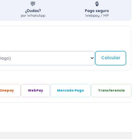
💬
🔒
¿Dudas?
Pago seguro
por WhatsApp
Webpay / MP
Calcular
Onepay
WebPay
Mercado Pago
Transferencia