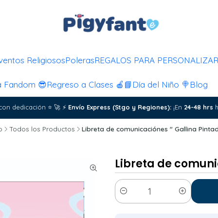
ventos Religiosos
Poleras
REGALOS PARA PERSONALIZA
a Fandom 😎
Regreso a Clases 🍎📘
Día del Niño 🍭
Blog
con dedicación
⭐
🚀
⚡
Envío Express (Stgo y Regiones):
¡En
24-48 hrs
h
o
Todos los Productos
Libreta de comunicaciónes " Gallina Pintad
Libreta de comunic
Cantidad