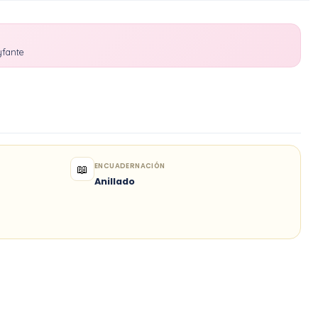
yfante
ENCUADERNACIÓN
📖
Anillado