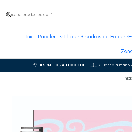
Inicio
Papelería
Libros
Cuadros de Fotos
E
Zon
📦
DESPACHOS A TODO CHILE
🇨🇱
⭐
Hecho a mano 
Inici