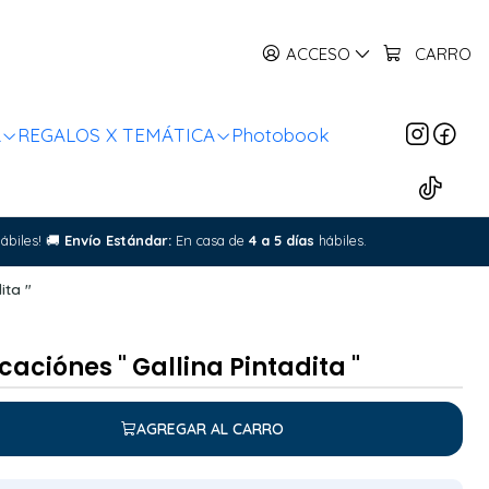
ACCESO
CARRO
R
REGALOS X TEMÁTICA
Photobook
ábiles!
🚚
Envío Estándar:
En casa de
4 a 5 días
hábiles.
ita "
aciónes " Gallina Pintadita "
AGREGAR AL CARRO