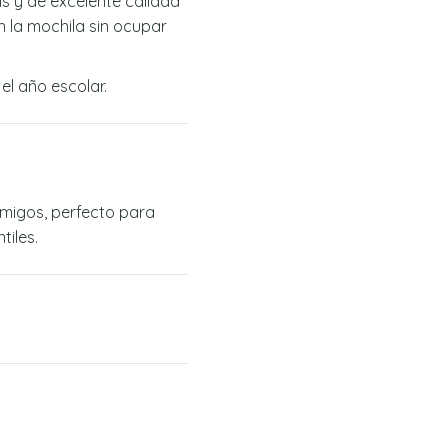
as y de excelente calidad
en la mochila sin ocupar
el año escolar.
 amigos, perfecto para
tiles.