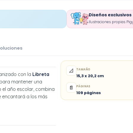
Diseños exclusivos
Ilustraciones propias Pig
oluciones
TAMAÑO
📐
ganizado con la
Libreta
15,3 x 20,2 cm
 para mantener una
PÁGINAS
📄
 el año escolar, combina
109 páginas
ue encantará a los más