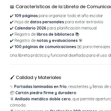
📖 Características de la Libreta de Comunica
✔️
109 páginas
para organizar todo el año escolar
✔️ Hoja de
datos personales
para evitar extravíos
✔️
Calendario 2026
para planificación mensual
✔️ Registro de
libros de biblioteca
📚
✔️ Registro de
notas y evaluaciones
🎯
✔️
100 páginas de comunicaciones
✉️ para mensajes e
Una libreta práctica y funcional diseñada para el uso di
🖌️ Calidad y Materiales
✨
Portadas laminadas en frío
, resistentes y llenas de 
📦
Cartón piedra firme y duradero
📎
Anillado metálico doble cero
, que permite apertura
cómoda