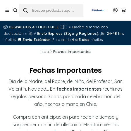
📦
DESPACHOS A TODO CHILE
🇨🇱
⭐
Hecho a mano con
dedicación
⭐
🚀
⚡
Envío Express (Stgo y Regiones):
¡En
24-48 hrs
hábiles!
🚚
Envío Estándar:
En casa de
4 a 5 días
hábiles.
Inicio
Fechas Importantes
Fechas Importantes
Día de la Madre, del Padre, del Niño, del Profesor, San
Valentín, Navidad… En
fechas importantes
reunimos
regalos personalizados para cada celebración del
año, hechos a mano en Chile.
Compra con anticipación para recibir a tiempo y
sorprender con un detalle único. Mira también los