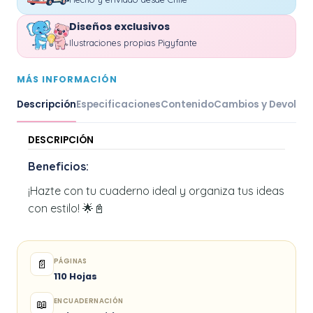
Diseños exclusivos
Ilustraciones propias Pigyfante
MÁS INFORMACIÓN
Descripción
Especificaciones
Contenido
Cambios y Devoluc
DESCRIPCIÓN
Beneficios:
¡Hazte con tu cuaderno ideal y organiza tus ideas
con estilo! 🌟📓
PÁGINAS
📄
110 Hojas
ENCUADERNACIÓN
📖