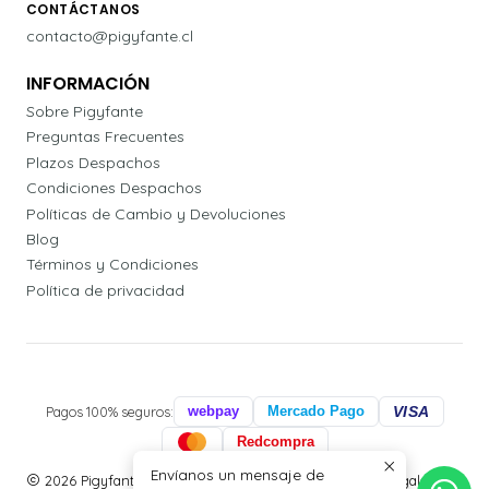
CONTÁCTANOS
contacto@pigyfante.cl
INFORMACIÓN
Sobre Pigyfante
Preguntas Frecuentes
Plazos Despachos
Condiciones Despachos
Políticas de Cambio y Devoluciones
Blog
Términos y Condiciones
Política de privacidad
Pagos 100% seguros:
webpay
Mercado Pago
VISA
Redcompra
Envíanos un mensaje de
2026 Pigyfante | Papelería, Agendas Profesionales y Regalos