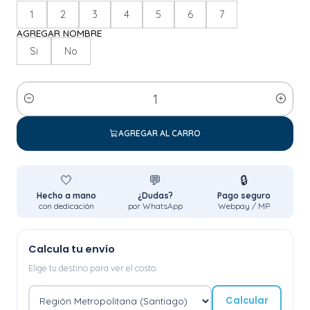
1
2
3
4
5
6
7
AGREGAR NOMBRE
Si
No
Cantidad
AGREGAR AL CARRO
🤍
💬
🔒
Hecho a mano
¿Dudas?
Pago seguro
con dedicación
por WhatsApp
Webpay / MP
Calcula tu envío
Elige tu destino para ver el costo.
Calcular