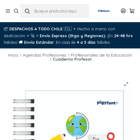
📦
DESPACHOS A TODO CHILE
🇨🇱
⭐
Hecho a mano con
dedicación
⭐
🚀
⚡
Envío Express (Stgo y Regiones):
¡En
24-48 hrs
hábiles!
🚚
Envío Estándar:
En casa de
4 a 5 días
hábiles.
Inicio
Agendas Profesiones
Profesionales de la Educación
Cuaderno Profesor